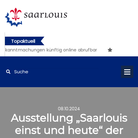
Topaktuell
ekanntmachungen künftig online abrufbar
08.10.2024
Ausstellung „Saarlouis
einst und heute“ der