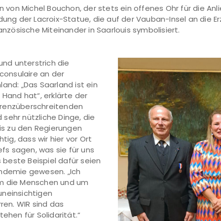
von Michel Bouchon, der stets ein offenes Ohr für die A
ldung der Lacroix-Statue, die auf der Vauban-Insel an die 
anzösische Miteinander in Saarlouis symbolisiert.
nd unterstrich die
onsulaire an der
and: „Das Saarland ist ein
 Hand hat“, erklärte der
n grenzüberschreitenden
sehr nützliche Dinge, die
bis zu den Regierungen
tig, dass wir hier vor Ort
s sagen, was sie für uns
s beste Beispiel dafür seien
andemie gewesen. „Ich
um die Menschen und um
uneinsichtigen
rren. WIR sind das
ehen für Solidarität.“