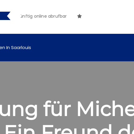
g online abrufbar
en In Saarlouis
ung für Miche
„Ein Freund d