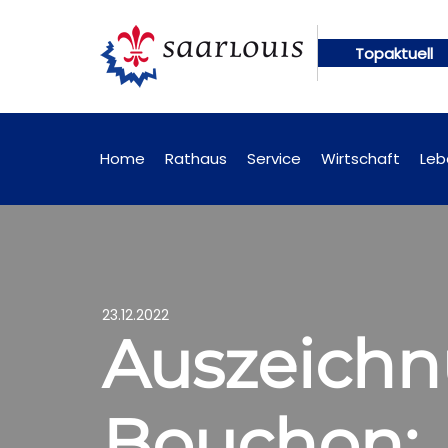
Topaktuell
ne abrufbar
Öffentliche Bekanntmachungen künfti
Home
Rathaus
Service
Wirtschaft
Leb
23.12.2022
Auszeichn
Bouchon: 