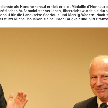
ienste als Honorarkonsul erhielt er die „Médaille d’Honneur d
nzösischen Außenminister verliehen, überreicht wurde sie dur
konsul für die Landkreise Saarlouis und Merzig-Wadern. Nach
stützt Michel Bouchon sie bei ihrer Tätigkeit und hilft Franz