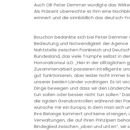
Auch OB Peter Demmer würdigte das Wirken 
Als Präsent überreichte er ihm eine Nachbi
erinnert und die sinnbildlich das deutsch-fr
Bouchon bedankte sich bei Peter Demmer u
Bedeutung und Notwendigkeit der Agence c
Nahtstelle zwischen Frankreich und Deutschl
Bundesland, das viele Trümpfe selbst in der
Honorarkonsul a.D. „Hier in der alltägliche
Zusammenarbeit passieren intelligente und 
gut funktionieren, aber leider nicht immer 
unserer beiden Länder vordringen. Es ist wich
Dinge bewegen und dass wir den Länderchef
tun sollen oder besser nicht tun sollen.“ Da
die rigiden Grenzkontrollen während der P
wünsche mir ein Europa, in dem man sich 
ihre Belange kümmert und keine strengen, 
Verwaltungen, die auf ihren Prinzipien beha
Bindeglied zwischen „oben und unten“, wir st