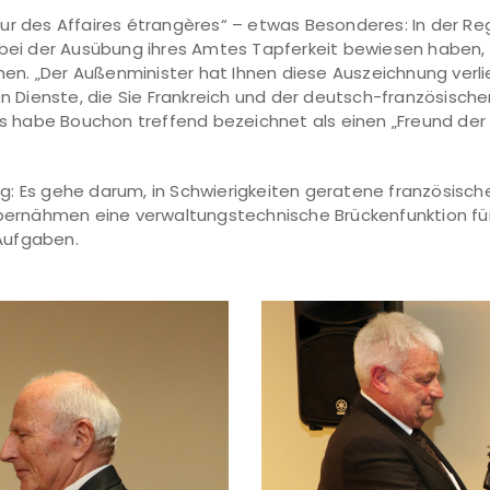
ur des Affaires étrangères“ – etwas Besonderes: In der Reg
 bei der Ausübung ihres Amtes Tapferkeit bewiesen haben, 
ehen. „Der Außenminister hat Ihnen diese Auszeichnung verl
en Dienste, die Sie Frankreich und der deutsch-französisch
uis habe Bouchon treffend bezeichnet als einen „Freund de
ltig: Es gehe darum, in Schwierigkeiten geratene französis
übernähmen eine verwaltungstechnische Brückenfunktion für 
 Aufgaben.