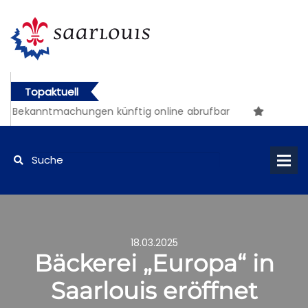
Topaktuell
e Bekanntmachungen künftig online abrufbar
18.03.2025
Bäckerei „Europa“ in
Saarlouis eröffnet