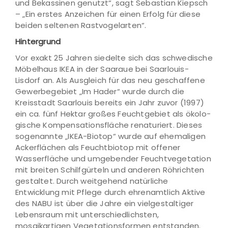
und Bekassinen genutzt“, sagt Sebastian Kiepsch
– „Ein erstes Anzeichen für einen Erfolg für diese
beiden seltenen Rastvogelarten“.
Hintergrund
Vor exakt 25 Jahren siedelte sich das schwedische
Möbelhaus IKEA in der Saaraue bei Saarlouis-
Lisdorf an. Als Ausgleich für das neu geschaffene
Gewerbegebiet „Im Hader“ wurde durch die
Kreisstadt Saarlouis bereits ein Jahr zuvor (1997)
ein ca. fünf Hektar großes Feuchtgebiet als ökolo-
gische Kompensationsfläche renaturiert. Dieses
sogenannte „IKEA-Biotop“ wurde auf ehemaligen
Ackerflächen als Feuchtbiotop mit offener
Wasserfläche und umgebender Feuchtvegetation
mit breiten Schilfgürteln und anderen Röhrichten
gestaltet. Durch weitgehend natürliche
Entwicklung mit Pflege durch ehrenamtlich Aktive
des NABU ist über die Jahre ein vielgestaltiger
Lebensraum mit unterschiedlichsten,
mosaikartigen Vegetationsformen entstanden.