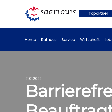
Topaktuell
n künftig online abrufbar
Öffentliche Bekanntma
Home
Rathaus
Service
Wirtschaft
Leb
21.01.2022
Barrierefr
Beauftrag