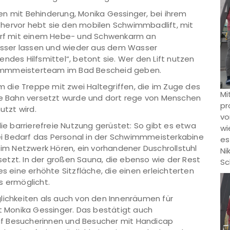
en mit Behinderung, Monika Gessinger, bei ihrem
hervor hebt sie den mobilen Schwimmbadlift, mit
rf mit einem Hebe- und Schwenkarm an
sser lassen und wieder aus dem Wasser
ndes Hilfsmittel“, betont sie. Wer den Lift nutzen
wimmmeisterteam im Bad Bescheid geben.
m die Treppe mit zwei Haltegriffen, die im Zuge des
Mi
 Bahn versetzt wurde und dort rege von Menschen
pr
tzt wird.
vo
ie barrierefreie Nutzung gerüstet: So gibt es etwa
wi
i Bedarf das Personal in der Schwimmmeisterkabine
es
 im Netzwerk Hören, ein vorhandener Duschrollstuhl
Ni
etzt. In der großen Sauna, die ebenso wie der Rest
Sc
es eine erhöhte Sitzfläche, die einen erleichterten
s ermöglicht.
lichkeiten als auch von den Innenräumen für
rt Monika Gessinger. Das bestätigt auch
 auf Besucherinnen und Besucher mit Handicap