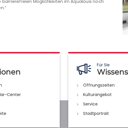
e barrierefreien Möglichkeiten im Aqualouis noch
n.“
Für Sie
ionen
Wissens
n
Öffnungszeiten
lar-Center
Kulturangebot
Service
eite
Stadtportrait