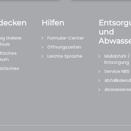
decken
Hilfen
Entsorg
und
ig Galerie
Formular-Center
Abwasse
louis
Öffnungszeiten
tisches
Leichte Sprache
Müllabfuhr /
eum
Entsorgung
istisches
Service NBS
Abfallkalend
Abwasserwe