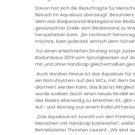
Davon hat sich die Beauftragte für Mensch
Besuch im Aqualouis überzeugt. Besonders 
dem das Badpersonal Badegäste bei Beda
gewünschter Stelle vom Beckenrand zu Wa
herausheben kann. „Ein technisch hervorrage
möchte, kann jederzeit einfach dem Sch
Für einen erleichterten Einstieg sorgt zude
Badumbaus 2019 vom Sprungbecken auf die
mit und ohne Handicap gleichermaßen genu
Auch darüber hinaus ist das Aqualouis für d
ein Notrufsystem auf den WCs, mit dem be
alarmiert werden kann, das Bad ist Mitglied
wurde soeben durch einen neues Modell ers
des Bades ebenerdig zu erreichen ist, gibt 
Auf- und Abstieg aus einem Rollstuhl herau
„Das Aqualouis ist sowohl von den Parkmög
Menschen mit Handicap barrierefrei“, erklä
Betriebsleiter Thorsten Laurent: „Wir sind