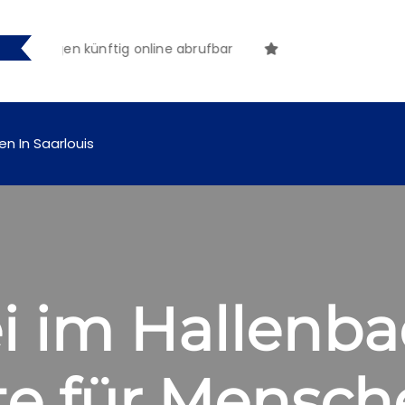
chungen künftig online abrufbar
en In Saarlouis
ei im Hallenba
te für Mensch