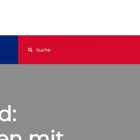
d:
en mit