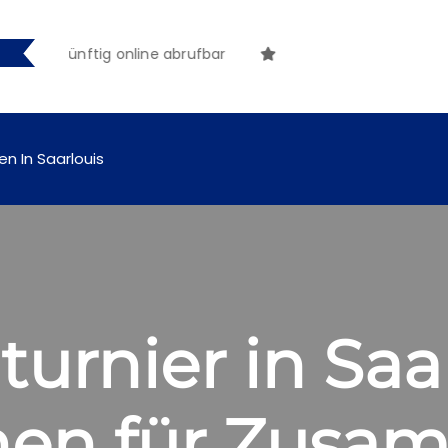
n künftig online abrufbar
en In Saarlouis
turnier in Saa
chen für Zusa