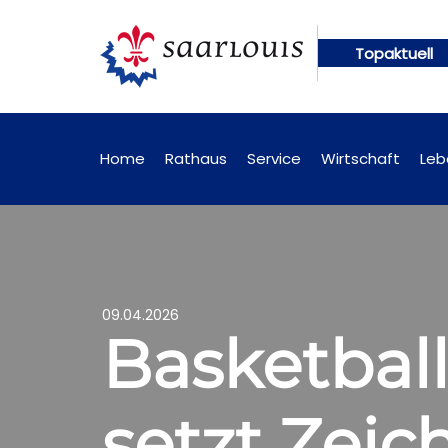
Topaktuell
ftig online abrufbar
Öffentliche Bekanntmachunge
Home
Rathaus
Service
Wirtschaft
Leb
09.04.2026
Basketball
setzt Zei