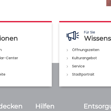
Für Sie
ionen
Wissens
n
Öffnungszeiten
lar-Center
Kulturangebot
Service
eite
Stadtportrait
decken
Hilfen
Entsorg