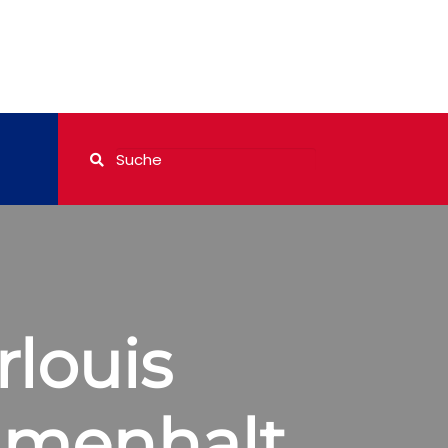
rlouis
mmenhalt