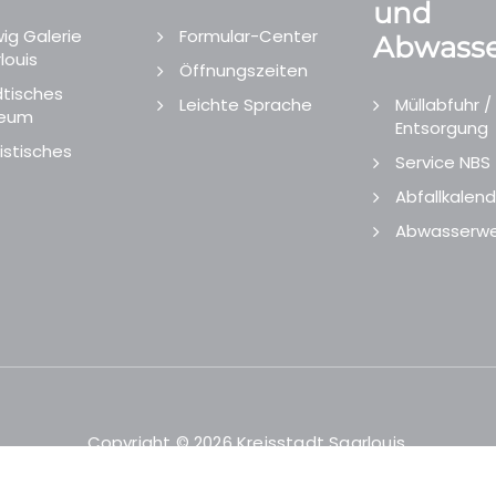
und
ig Galerie
Formular-Center
Abwasse
louis
Öffnungszeiten
tisches
Leichte Sprache
Müllabfuhr /
eum
Entsorgung
istisches
Service NBS
Abfallkalend
Abwasserwe
Copyright © 2026 Kreisstadt Saarlouis.
Designed and Developed by
echtgut
/
Site Point
.