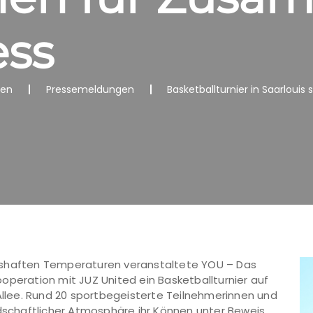
ess
nen
Pressemeldungen
Basketballturnier in Saarloui
gshaften Temperaturen veranstaltete YOU – Das
operation mit JUZ United ein Basketballturnier auf
-Allee. Rund 20 sportbegeisterte Teilnehmerinnen und
chaftlicher Atmosphäre ihr Können unter Beweis