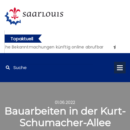
Topaktuell
liche Bekanntmachungen künftig online abrufbar
01.06.2022
Bauarbeiten in der Kurt-
Schumacher-Allee