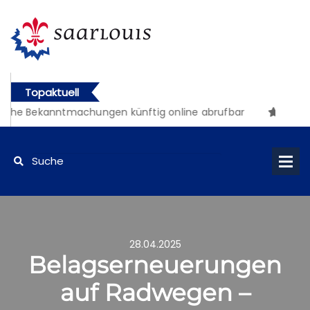
Topaktuell
iche Bekanntmachungen künftig online abrufbar
28.04.2025
Belagserneuerungen
auf Radwegen –