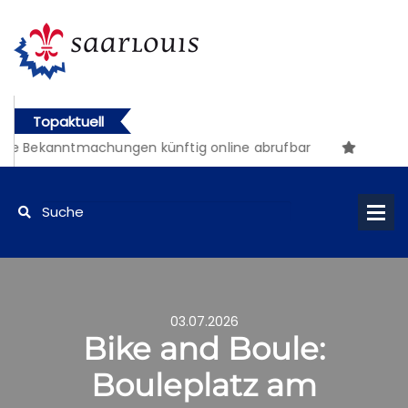
Topaktuell
e Bekanntmachungen künftig online abrufbar
03.07.2026
Bike and Boule:
Bouleplatz am