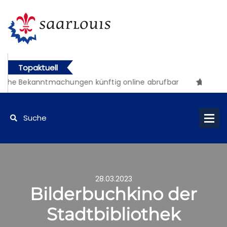
Topaktuell
iche Bekanntmachungen künftig online abrufbar
28.03.2023
Bilderbuchkino der
Stadtbibliothek