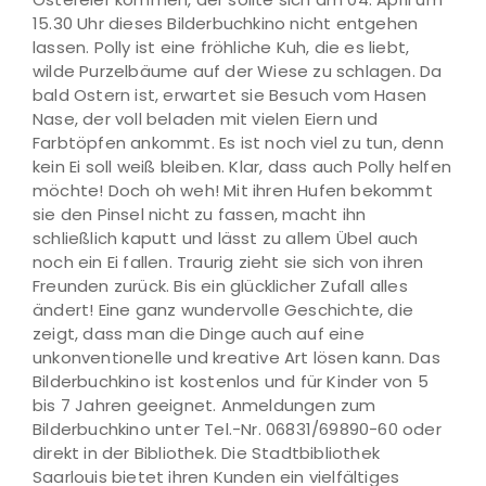
15.30 Uhr dieses Bilderbuchkino nicht entgehen
lassen. Polly ist eine fröhliche Kuh, die es liebt,
wilde Purzelbäume auf der Wiese zu schlagen. Da
bald Ostern ist, erwartet sie Besuch vom Hasen
Nase, der voll beladen mit vielen Eiern und
Farbtöpfen ankommt. Es ist noch viel zu tun, denn
kein Ei soll weiß bleiben. Klar, dass auch Polly helfen
möchte! Doch oh weh! Mit ihren Hufen bekommt
sie den Pinsel nicht zu fassen, macht ihn
schließlich kaputt und lässt zu allem Übel auch
noch ein Ei fallen. Traurig zieht sie sich von ihren
Freunden zurück. Bis ein glücklicher Zufall alles
ändert! Eine ganz wundervolle Geschichte, die
zeigt, dass man die Dinge auch auf eine
unkonventionelle und kreative Art lösen kann. Das
Bilderbuchkino ist kostenlos und für Kinder von 5
bis 7 Jahren geeignet. Anmeldungen zum
Bilderbuchkino unter Tel.-Nr. 06831/69890-60 oder
direkt in der Bibliothek. Die Stadtbibliothek
Saarlouis bietet ihren Kunden ein vielfältiges