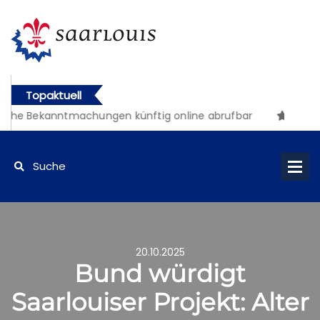
Topaktuell
e Bekanntmachungen künftig online abrufbar
20.10.2025
Bund würdigt
Saarlouiser Projekt: Alter