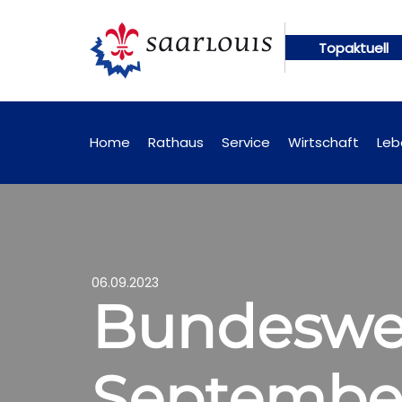
Topaktuell
gen künftig online abrufbar
Öffentliche Bekannt
Home
Rathaus
Service
Wirtschaft
Leb
06.09.2023
Bundeswei
Septembe