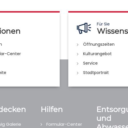
Für Sie
ionen
Wissens
n
Öffnungszeiten
lar-Center
Kulturangebot
Service
eite
Stadtportrait
decken
Hilfen
Entsorg
und
ig Galerie
Formular-Center
Abwasse