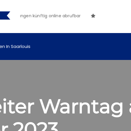
machungen künftig online abrufbar
en In Saarlouis
ter Warntag 
r 2023