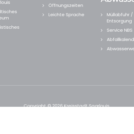
louis
Öffnungszeiten
tisches
Leichte Sprache
Müllabfuhr /
eum
Entsorgung
istisches
Service NBS
Abfallkalend
Abwasserwe
Copyright © 2026 Kreisstadt Saarlouis.
Designed and Developed by
echtgut
/
Site Point
.