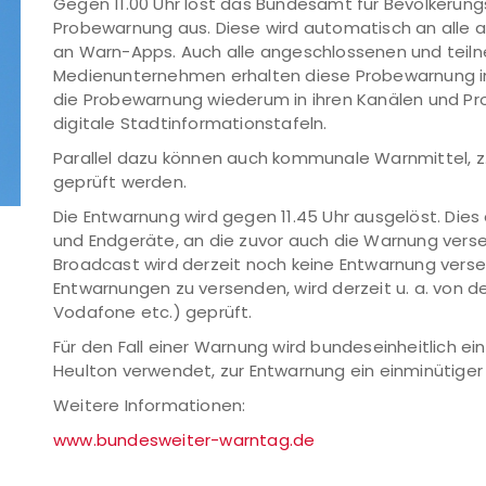
Gegen 11.00 Uhr löst das Bundesamt für Bevölkerung
Probewarnung aus. Diese wird automatisch an alle a
an Warn-Apps. Auch alle angeschlossenen und tei
Medienunternehmen erhalten diese Probewarnung in
die Probewarnung wiederum in ihren Kanälen und P
digitale Stadtinformationstafeln.
Parallel dazu können auch kommunale Warnmittel, z
geprüft werden.
Die Entwarnung wird gegen 11.45 Uhr ausgelöst. Dies 
und Endgeräte, an die zuvor auch die Warnung verse
Broadcast wird derzeit noch keine Entwarnung versen
Entwarnungen zu versenden, wird derzeit u. a. von 
Vodafone etc.) geprüft.
Für den Fall einer Warnung wird bundeseinheitlich e
Heulton verwendet, zur Entwarnung ein einminütiger
Weitere Informationen:
www.bundesweiter-warntag.de