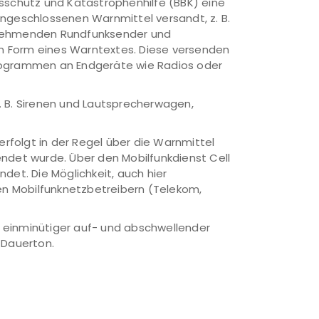
sschutz und Katastrophenhilfe (BBK) eine
ngeschlossenen Warnmittel versandt, z. B.
lnehmenden Rundfunksender und
 Form eines Warntextes. Diese versenden
rogrammen an Endgeräte wie Radios oder
. B. Sirenen und Lautsprecherwagen,
erfolgt in der Regel über die Warnmittel
ndet wurde. Über den Mobilfunkdienst Cell
det. Die Möglichkeit, auch hier
den Mobilfunknetzbetreibern (Telekom,
in einminütiger auf- und abschwellender
 Dauerton.