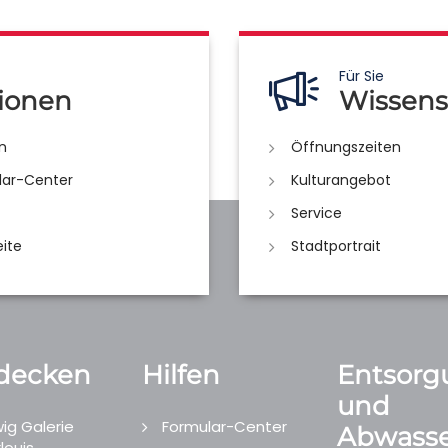
Für Sie
ionen
Wissens
n
Öffnungszeiten
lar-Center
Kulturangebot
Service
eite
Stadtportrait
decken
Hilfen
Entsorg
und
ig Galerie
Formular-Center
Abwasse
louis