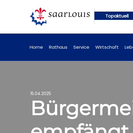
Topaktuell
hungen künftig online abrufbar
Öffentliche Beka
Home
Rathaus
Service
Wirtschaft
Leb
15.04.2025
Bürgermei
empfängt 