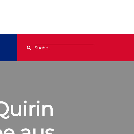
Quirin
e aus