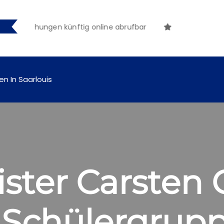
nntmachungen künftig online abrufbar
en In Saarlouis
ster Carsten 
Schülergrupp