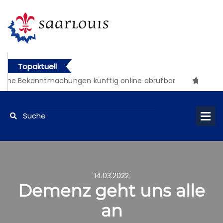
Topaktuell
che Bekanntmachungen künftig online abrufbar
14.03.2022
Demenz geht uns alle
an