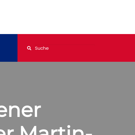
ener
r Martin-