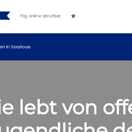
 künftig online abrufbar
en In Saarlouis
 lebt von off
ugendliche de