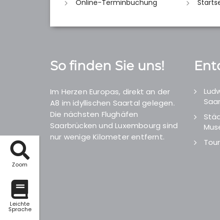
Online-Terminbuchung
Starts
So finden Sie uns!
Ent
Ludw
Im Herzen Europas, direkt an der
Saar
A8 im idyllischen Saartal gelegen.
Die nächsten Flughäfen
Städ
Saarbrücken und Luxembourg sind
Mus
nur wenige Kilometer entfernt.
Tour
Zoom
Leichte
Sprache