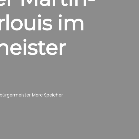
louis im
eister
rbürgermeister Marc Speicher