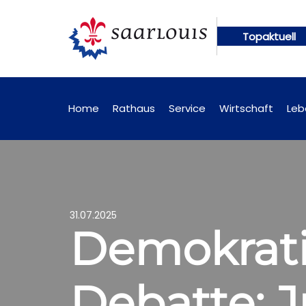
Topaktuell
ig online abrufbar
Öffentliche Bekanntmachungen
Home
Rathaus
Service
Wirtschaft
Leb
31.07.2025
Demokratie
Debatte: J