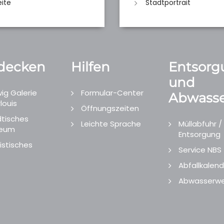
eite
Stadtportrait
decken
Hilfen
Entsorg
und
ig Galerie
Formular-Center
Abwasse
louis
Öffnungszeiten
tisches
Leichte Sprache
Müllabfuhr /
eum
Entsorgung
istisches
Service NBS
Abfallkalend
Abwasserwe