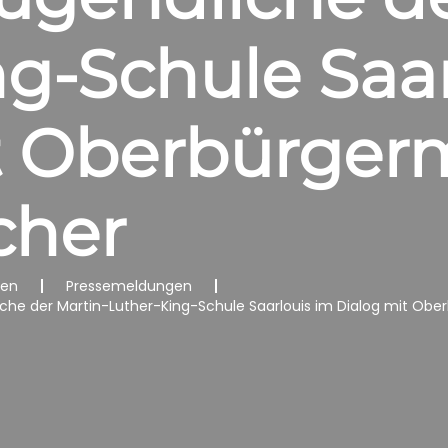
g-Schule Saar
t Oberbürgerm
cher
nen
Pressemeldungen
iche der Martin-Luther-King-Schule Saarlouis im Dialog mit Obe