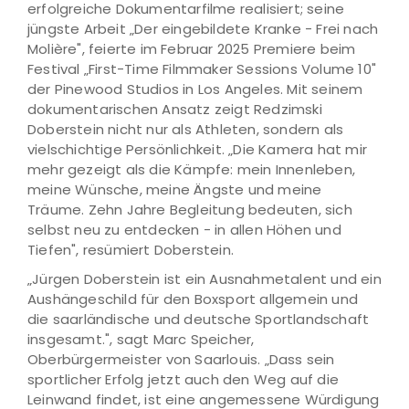
erfolgreiche Dokumentarfilme realisiert; seine
jüngste Arbeit „Der eingebildete Kranke - Frei nach
Molière", feierte im Februar 2025 Premiere beim
Festival „First-Time Filmmaker Sessions Volume 10"
der Pinewood Studios in Los Angeles. Mit seinem
dokumentarischen Ansatz zeigt Redzimski
Doberstein nicht nur als Athleten, sondern als
vielschichtige Persönlichkeit. „Die Kamera hat mir
mehr gezeigt als die Kämpfe: mein Innenleben,
meine Wünsche, meine Ängste und meine
Träume. Zehn Jahre Begleitung bedeuten, sich
selbst neu zu entdecken - in allen Höhen und
Tiefen", resümiert Doberstein.
„Jürgen Doberstein ist ein Ausnahmetalent und ein
Aushängeschild für den Boxsport allgemein und
die saarländische und deutsche Sportlandschaft
insgesamt.", sagt Marc Speicher,
Oberbürgermeister von Saarlouis. „Dass sein
sportlicher Erfolg jetzt auch den Weg auf die
Leinwand findet, ist eine angemessene Würdigung