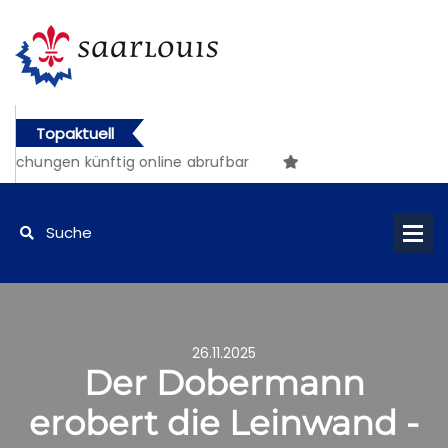
Topaktuell
hungen künftig online abrufbar
26.11.2025
Der Dobermann
erobert die Leinwand -