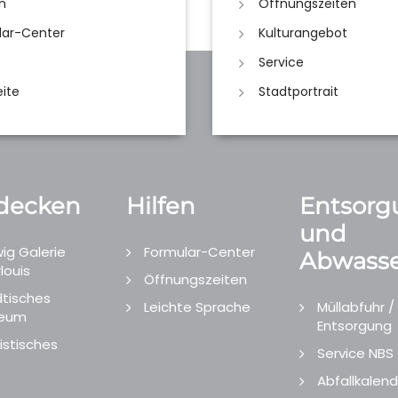
n
Öffnungszeiten
lar-Center
Kulturangebot
Service
eite
Stadtportrait
decken
Hilfen
Entsorg
und
ig Galerie
Formular-Center
Abwasse
louis
Öffnungszeiten
tisches
Leichte Sprache
Müllabfuhr /
eum
Entsorgung
istisches
Service NBS
Abfallkalend