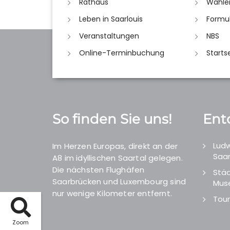
Rathaus
Wahle
Leben in Saarlouis
Formu
Veranstaltungen
NBS
Online-Terminbuchung
Starts
So finden Sie uns!
Ent
Ludw
Im Herzen Europas, direkt an der
Saar
A8 im idyllischen Saartal gelegen.
Die nächsten Flughäfen
Städ
Saarbrücken und Luxembourg sind
Mus
nur wenige Kilometer entfernt.
Tour
Zoom