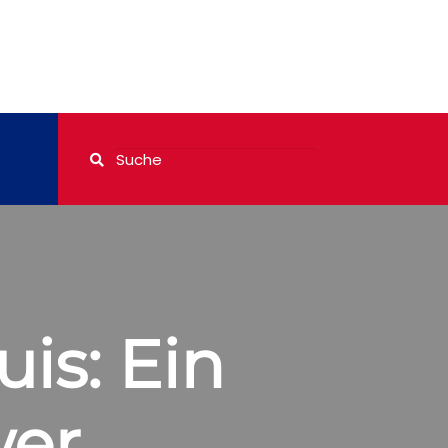
is: Ein
wer