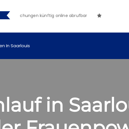
nntmachungen künftig online abrufbar
en In Saarlouis
auf in Saarlou
ler Frauenpo