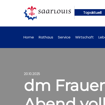
Topaktuell
hungen künftig online abrufbar
Öffentliche Beka
Home
Rathaus
Service
Wirtschaft
Leb
20.10.2025
dm Frauenl
Abend vol