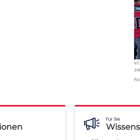
v.
Ja
Fo
Für Sie
ionen
Wissens