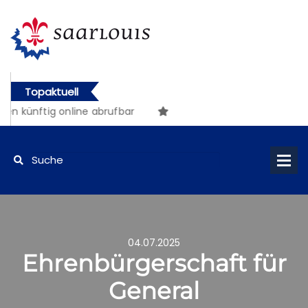
Topaktuell
ngen künftig online abrufbar
04.07.2025
Ehrenbürgerschaft für
General