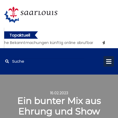
Topaktuell
iche Bekanntmachungen künftig online abrufbar
16.02.2023
Ein bunter Mix aus
Ehrung und Show