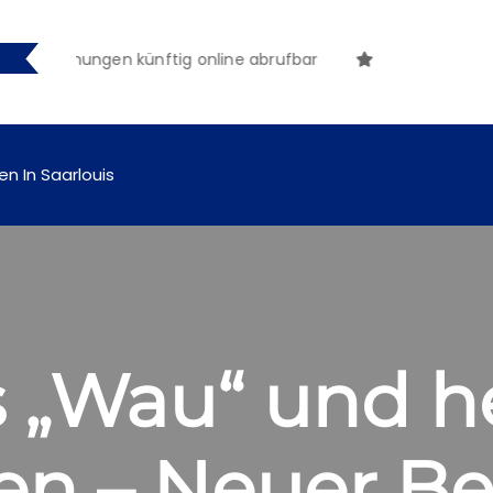
tmachungen künftig online abrufbar
en In Saarlouis
 „Wau“ und he
n – Neuer Be