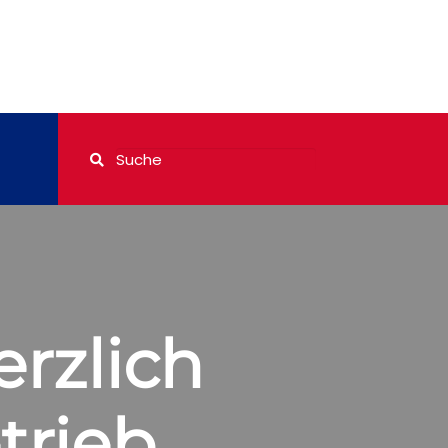
rzlich
trieb