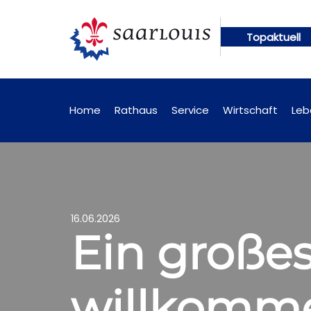
Topaktuell
ngen künftig online abrufbar
Öffentliche Bekann
Home
Rathaus
Service
Wirtschaft
Leb
16.06.2026
Ein großes
willkomme