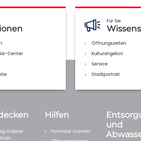
Für Sie
ionen
Wissens
n
Öffnungszeiten
lar-Center
Kulturangebot
Service
eite
Stadtportrait
decken
Hilfen
Entsorg
und
ig Galerie
Formular-Center
Abwasse
louis
Öffnungszeiten