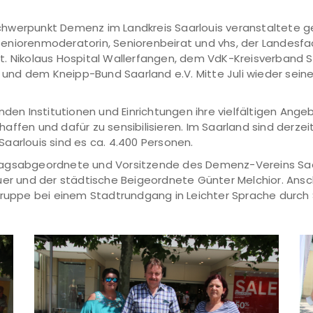
Schwerpunkt Demenz im Landkreis Saarlouis veranstaltet
it Seniorenmoderatorin, Seniorenbeirat und vhs, der Landes
t. Nikolaus Hospital Wallerfangen, dem VdK-Kreisverband 
V. und dem Kneipp-Bund Saarland e.V. Mitte Juli wieder sei
enden Institutionen und Einrichtungen ihre vielfältigen An
affen und dafür zu sensibilisieren. Im Saarland sind derzei
aarlouis sind es ca. 4.400 Personen.
agsabgeordnete und Vorsitzende des Demenz-Vereins Saarlou
uer und der städtische Beigeordnete Günter Melchior. Ansc
Gruppe bei einem Stadtrundgang in Leichter Sprache durch 