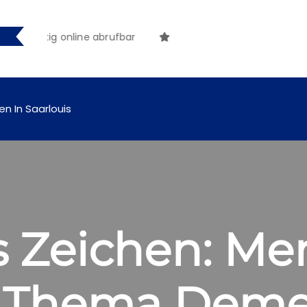
ig online abrufbar
en In Saarlouis
es Zeichen: M
t Thema Deme