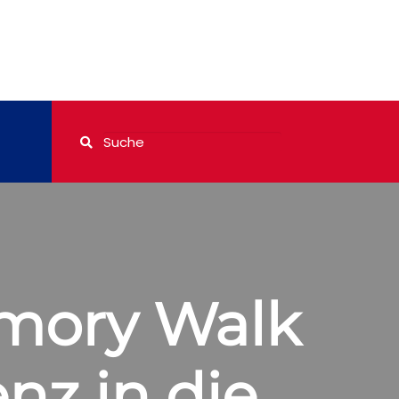
emory Walk
nz in die