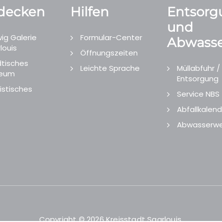
decken
Hilfen
Entsorg
und
ig Galerie
Formular-Center
Abwasse
louis
Öffnungszeiten
tisches
Leichte Sprache
Müllabfuhr /
eum
Entsorgung
istisches
Service NBS
Abfallkalend
Abwasserwe
Copyright © 2026 Kreisstadt Saarlouis.