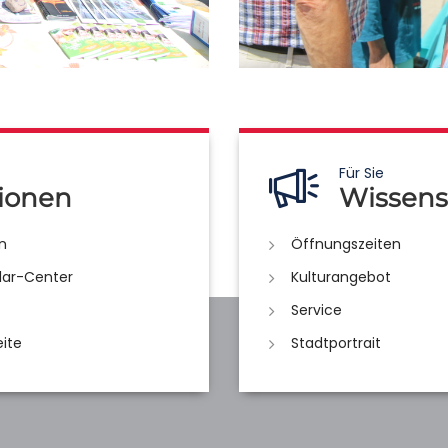
Für Sie
ionen
Wissens
n
Öffnungszeiten
lar-Center
Kulturangebot
Service
eite
Stadtportrait