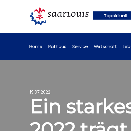
Topaktuell
line abrufbar
Öffentliche Bekanntmachungen künft
Home
Rathaus
Service
Wirtschaft
Leb
19.07.2022
Ein stark
2022 träg