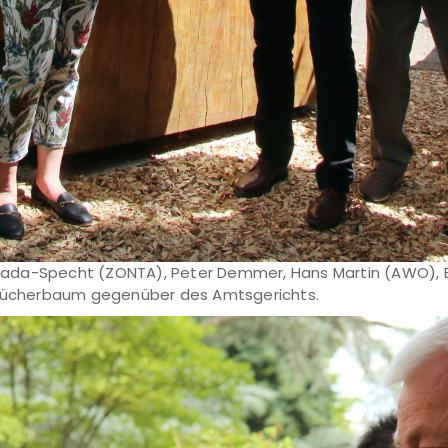
Montada-Specht (ZONTA), Peter Demmer, Hans Martin (AWO),
n Bücherbaum gegenüber des Amtsgerichts.