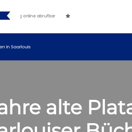
brufbar
en In Saarlouis
ahre alte Plat
aarlouiser Bü