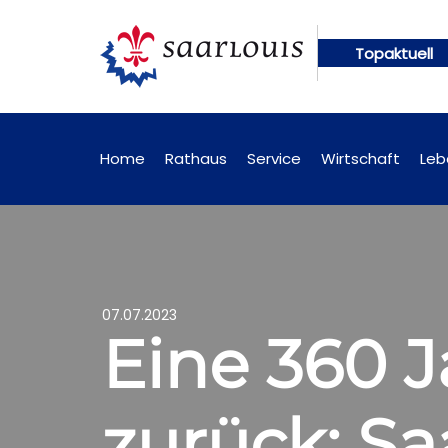
Topaktuell
r
Öffentliche Bekanntmachungen künftig online a
Home
Rathaus
Service
Wirtschaft
Leb
07.07.2023
Eine 360 J
zurück: S