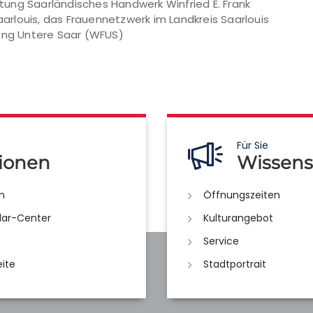
ung Saarländisches Handwerk Winfried E. Frank
Saarlouis, das Frauennetzwerk im Landkreis Saarlouis
rung Untere Saar (WFUS)
Für Sie
ionen
Wissens
n
Öffnungszeiten
lar-Center
Kulturangebot
Service
eite
Stadtportrait