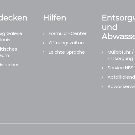
decken
Hilfen
Entsorg
und
ig Galerie
Formular-Center
Abwasse
louis
Öffnungszeiten
tisches
Leichte Sprache
Müllabfuhr /
eum
Entsorgung
istisches
Service NBS
Abfallkalend
Abwasserwe