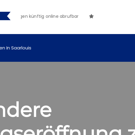
chungen künftig online abrufbar
en In Saarlouis
ndere
ngseröffnung