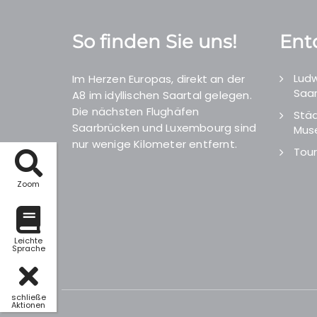
So finden Sie uns!
Ent
Ludw
Im Herzen Europas, direkt an der
Saar
A8 im idyllischen Saartal gelegen.
Die nächsten Flughäfen
Städ
Saarbrücken und Luxembourg sind
Mus
nur wenige Kilometer entfernt.
Tour
Zoom
Leichte
Sprache
schließe
Aktionen