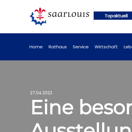
Topaktuell
en künftig online abrufbar
Öffentliche Bekanntma
Home
Rathaus
Service
Wirtschaft
Leb
27.04.2023
Eine beso
Ausstellu