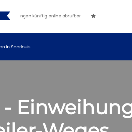
tmachungen künftig online abrufbar
en In Saarlouis
 - Einweihung
eiler-Weges