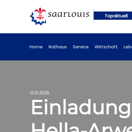
Topaktuell
ngen künftig online abrufbar
Öffentliche Bekann
Home
Rathaus
Service
Wirtschaft
Leb
12.01.2026
Einladung
Hella-Arw