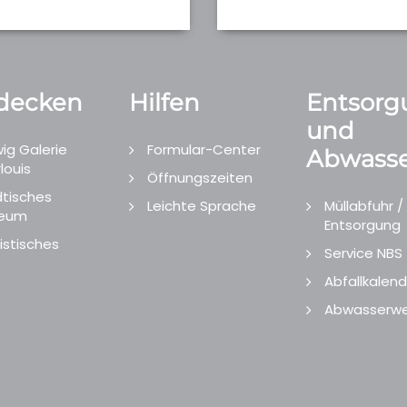
decken
Hilfen
Entsorg
und
ig Galerie
Formular-Center
Abwasse
louis
Öffnungszeiten
tisches
Leichte Sprache
Müllabfuhr /
eum
Entsorgung
istisches
Service NBS
Abfallkalend
Abwasserwe