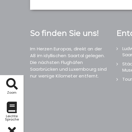
So finden Sie uns!
Ent
Ludw
Im Herzen Europas, direkt an der
Saar
A8 im idyllischen Saartal gelegen.
Die nächsten Flughäfen
Städ
Saarbrücken und Luxembourg sind
Mus
nur wenige Kilometer entfernt.
Tour
Zoom
Leichte
Sprache