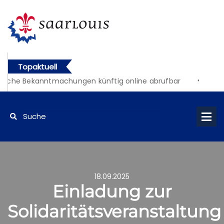
Topaktuell
liche Bekanntmachungen künftig online abrufbar
18.09.2025
Einladung zur
Solidaritätsveranstaltung