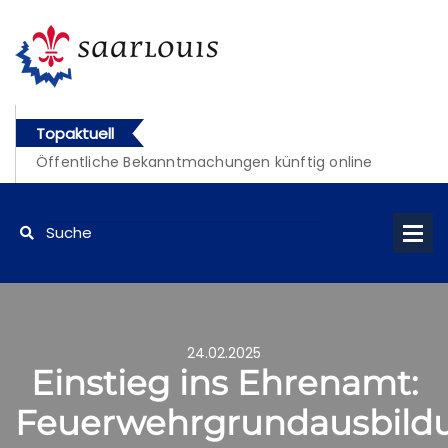
Topaktuell
Öffentliche Bekanntmachungen künftig online
abrufbar
24.02.2025
Einstieg ins Ehrenamt:
Feuerwehrgrundausbild