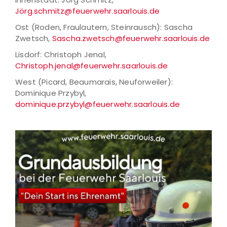
Jörg.schmitz@feuerwehr.saarlouis.de
Ost (Roden, Fraulautern, Steinrausch): Sascha
Zwetsch,
Sascha.zwetsch@feuerwehr.saarlouis.de
Lisdorf: Christoph Jenal,
Christoph.jenal@feuerwehr.saarlouis.de
West (Picard, Beaumarais, Neuforweiler):
Dominique Przybyl,
dominique.przybyl@feuerwehr.saarlouis.de