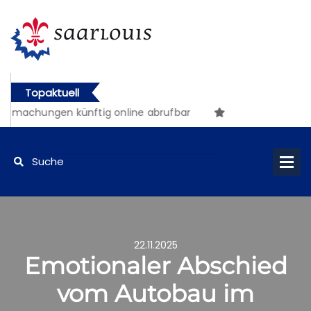
Topaktuell
achungen künftig online abrufbar
22.11.2025
Emotionaler Abschied
vom Autobau im