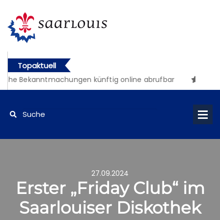
Topaktuell
iche Bekanntmachungen künftig online abrufbar
27.09.2024
Erster „Friday Club“ im
Saarlouiser Diskothek