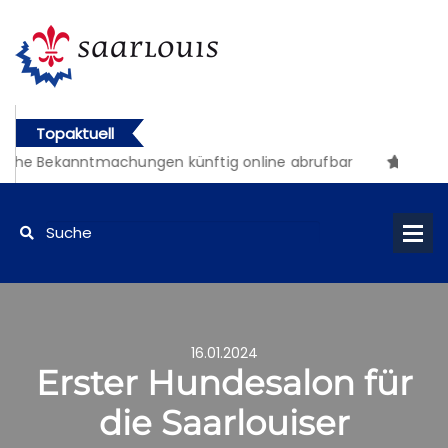
Topaktuell
che Bekanntmachungen künftig online abrufbar
16.01.2024
Erster Hundesalon für
die Saarlouiser