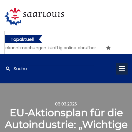
Topaktuell
Bekanntmachungen künftig online abrufbar
06.03.2025
EU-Aktionsplan für die
Autoindustrie: „Wichtige