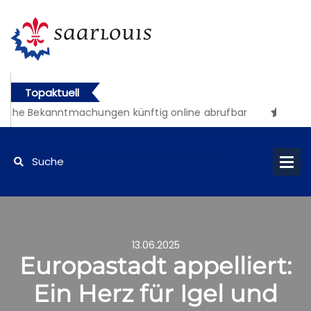
Topaktuell
iche Bekanntmachungen künftig online abrufbar
13.06.2025
Europastadt appelliert:
Ein Herz für Igel und