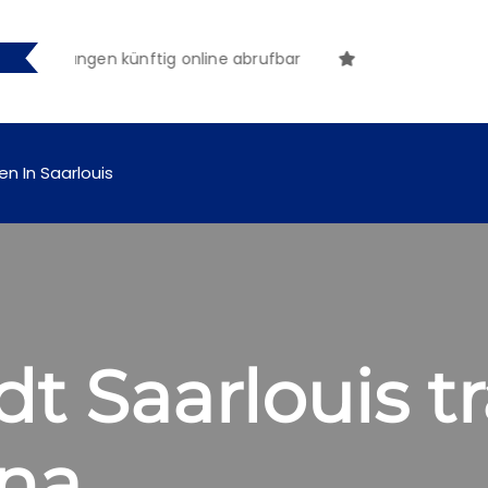
tmachungen künftig online abrufbar
en In Saarlouis
t Saarlouis t
ina