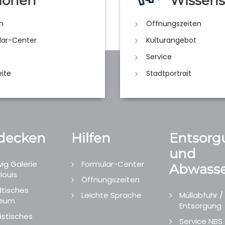
ionen
Wissens
n
Öffnungszeiten
lar-Center
Kulturangebot
Service
eite
Stadtportrait
decken
Hilfen
Entsorg
und
ig Galerie
Formular-Center
Abwasse
louis
Öffnungszeiten
tisches
Leichte Sprache
Müllabfuhr /
eum
Entsorgung
istisches
Service NBS