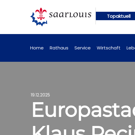
Topaktuell
ngen künftig online abrufbar
Öffentliche Bekann
Home
Rathaus
Service
Wirtschaft
Leb
19.12.2025
Europastad
Klaus Pec