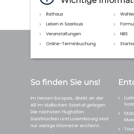
Wichtige Informat
Rathaus
Wahle
Leben in Saarlouis
Formu
Veranstaltungen
NBS
Online-Terminbuchung
Starts
So finden Sie uns!
Ent
Ludw
Im Herzen Europas, direkt an der
Saar
A8 im idyllischen Saartal gelegen.
Die nächsten Flughäfen
Städ
Saarbrücken und Luxembourg sind
Mus
nur wenige Kilometer entfernt.
Tour