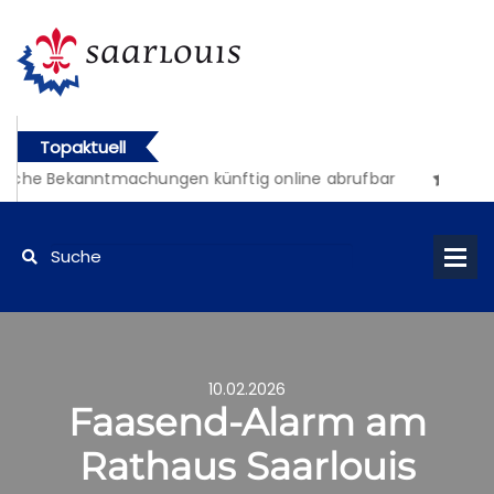
Topaktuell
iche Bekanntmachungen künftig online abrufbar
10.02.2026
Faasend-Alarm am
Rathaus Saarlouis