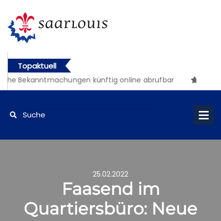
Topaktuell
che Bekanntmachungen künftig online abrufbar
25.02.2022
Faasend im
Quartiersbüro: Neue