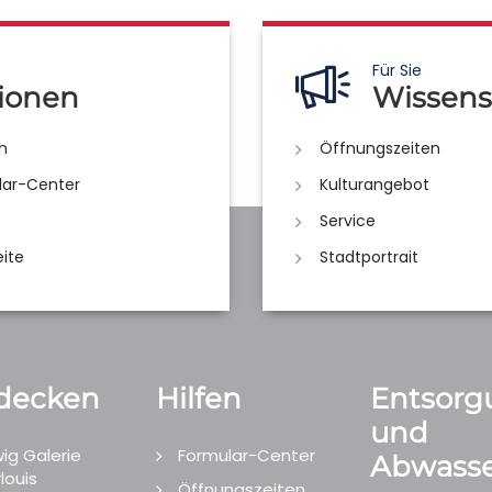
Für Sie
ionen
Wissens
n
Öffnungszeiten
lar-Center
Kulturangebot
Service
eite
Stadtportrait
decken
Hilfen
Entsorg
und
ig Galerie
Formular-Center
Abwasse
louis
Öffnungszeiten