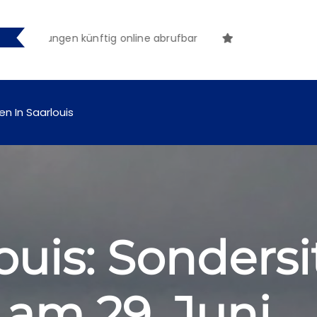
tmachungen künftig online abrufbar
en In Saarlouis
ouis: Sonders
 am 29. Juni