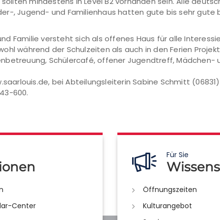
 sollten mindestens in Level B2 vorhanden sein. Alle deuts
er-, Jugend- und Familienhaus hatten gute bis sehr gute 
 Familie versteht sich als offenes Haus für alle Interessie
ohl während der Schulzeiten als auch in den Ferien Projekte
enbetreuung, Schülercafé, offener Jugendtreff, Mädchen- 
.saarlouis.de, bei Abteilungsleiterin Sabine Schmitt (06831
443-600.
Für Sie
ionen
Wissens
n
Öffnungszeiten
lar-Center
Kulturangebot