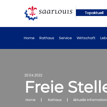
Topaktuell
ngen künftig online abrufbar
Öffentliche Bekannt
Home
Rathaus
Service
Wirtschaft
Leb
20.04.2022
Freie Stel
Home
Rathaus
Aktuelle Informatio