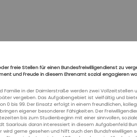
der freie Stellen für einen Bundesfreiwilligendienst zu ve
ement und Freude in diesem Ehrenamt sozial engagieren wol
 Familie in der Daimlerstraße werden zwei Vollzeitstellen u
später vergeben. Das Aufgabengebiet ist vielfältig und biete
 bis 99. Der Einsatz erfolgt in einem freundlichen, kolleg
ringen eigener besonderer Fähigkeiten. Der Freiwilligendie
rtezeiten bis zum Studienbeginn mit einer sinnvollen, soz
t Saarlouis daran interessiert in diesem Aufgabenfeld Bund
 wird gerne gesehen und hilft auch den Bundsfreiwilligen s