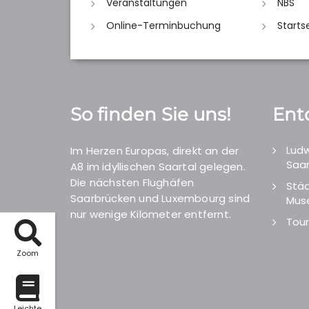
Veranstaltungen
NBS
Online-Terminbuchung
Starts
So finden Sie uns!
Ent
Ludw
Im Herzen Europas, direkt an der
Saar
A8 im idyllischen Saartal gelegen.
Die nächsten Flughäfen
Städ
Saarbrücken und Luxembourg sind
Mus
nur wenige Kilometer entfernt.
Tour
Zoom
Leichte