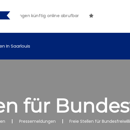
machungen künftig online abrufbar
en In Saarlouis
len für Bundesf
nen
Pressemeldungen
Freie Stellen für Bundesfreiwill