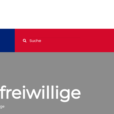
reiwillige
ige