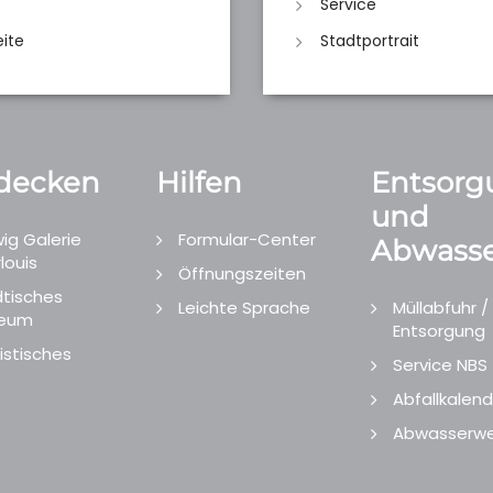
Service
eite
Stadtportrait
decken
Hilfen
Entsorg
und
ig Galerie
Formular-Center
Abwasse
louis
Öffnungszeiten
tisches
Leichte Sprache
Müllabfuhr /
eum
Entsorgung
istisches
Service NBS
Abfallkalend
Abwasserwe