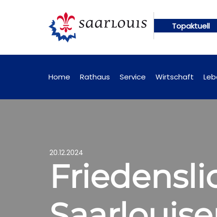
Topaktuell
 künftig online abrufbar
Öffentliche Bekanntmac
Home
Rathaus
Service
Wirtschaft
Leb
20.12.2024
Friedensl
Saarlouise