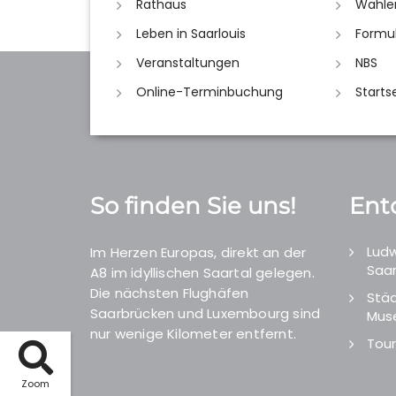
Rathaus
Wahle
Leben in Saarlouis
Formu
Veranstaltungen
NBS
Online-Terminbuchung
Starts
So finden Sie uns!
Ent
Ludw
Im Herzen Europas, direkt an der
Saar
A8 im idyllischen Saartal gelegen.
Die nächsten Flughäfen
Städ
Saarbrücken und Luxembourg sind
Mus
nur wenige Kilometer entfernt.
Tour
Zoom