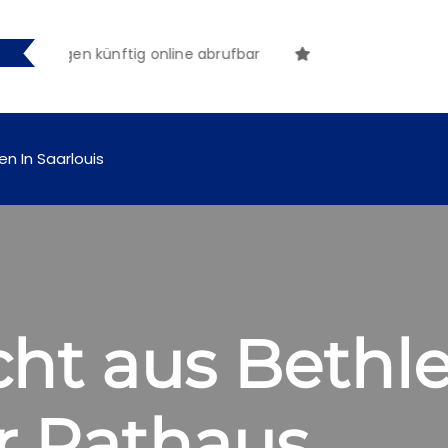
hungen künftig online abrufbar
en In Saarlouis
icht aus Beth
r Rathaus