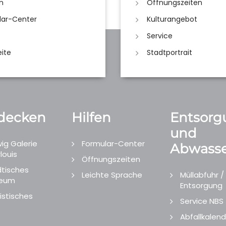
n
Öffnungszeiten
lar-Center
Kulturangebot
Service
eite
Stadtportrait
decken
Hilfen
Entsorg
und
ig Galerie
Formular-Center
Abwasse
louis
Öffnungszeiten
tisches
Leichte Sprache
Müllabfuhr /
eum
Entsorgung
istisches
Service NBS
Abfallkalend