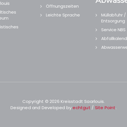
Abwasse
louis
Öffnungszeiten
tisches
Leichte Sprache
Müllabfuhr /
eum
Entsorgung
istisches
Service NBS
Abfallkalend
Abwasserwe
Copyright © 2026 Kreisstadt Saarlouis.
Designed and Developed by
echtgut
/
Site Point
.