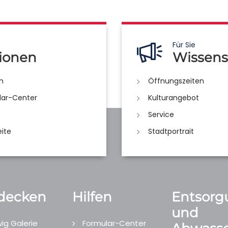
Für Sie
ionen
Wissens
n
Öffnungszeiten
lar-Center
Kulturangebot
Service
eite
Stadtportrait
decken
Hilfen
Entsorg
und
ig Galerie
Formular-Center