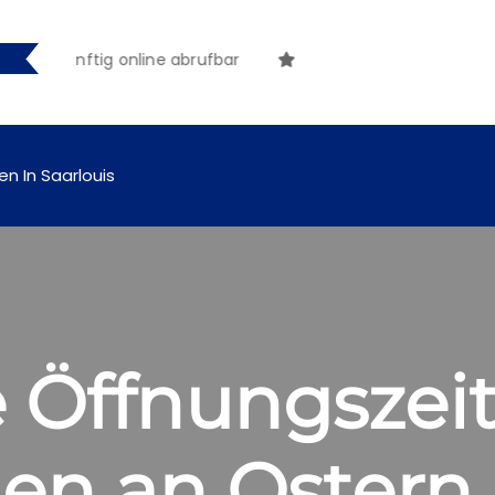
gen künftig online abrufbar
en In Saarlouis
 Öffnungszeit
en an Ostern