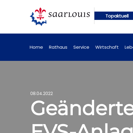
Topaktuell
nftig online abrufbar
Öffentliche Bekanntmachun
Home
Rathaus
Service
Wirtschaft
Leb
08.04.2022
Geänderte
EVS-Anlag