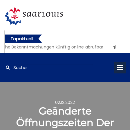
Topaktuell
iche Bekanntmachungen künftig online abrufbar
02.12.2022
Geänderte
Öffnungszeiten Der