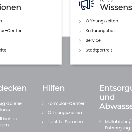
Für Sie
ionen
Wissens
n
Öffnungszeiten
lar-Center
Kulturangebot
Service
eite
Stadtportrait
decken
Hilfen
Entsorg
und
ig Galerie
Formular-Center
Abwasse
louis
Öffnungszeiten
tisches
Leichte Sprache
Müllabfuhr /
eum
Entsorgung