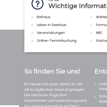
Für Sie
Wichtige Informat
Rathaus
Wahle
Leben in Saarlouis
Formu
Veranstaltungen
NBS
Online-Terminbuchung
Starts
So finden Sie uns!
Ent
Ludw
Im Herzen Europas, direkt an der
Saar
A8 im idyllischen Saartal gelegen.
Die nächsten Flughäfen
Städ
Saarbrücken und Luxembourg sind
Mus
nur wenige Kilometer entfernt.