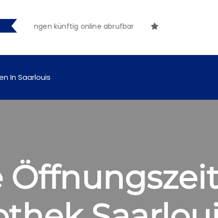
tmachungen künftig online abrufbar
en In Saarlouis
 Öffnungszeit
othek Saarlou