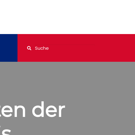
en der
is