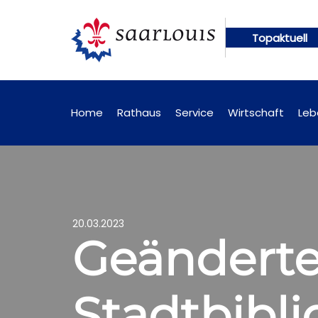
Topaktuell
ngen künftig online abrufbar
Öffentliche Bekann
Home
Rathaus
Service
Wirtschaft
Leb
20.03.2023
Geänderte
Stadtbibli