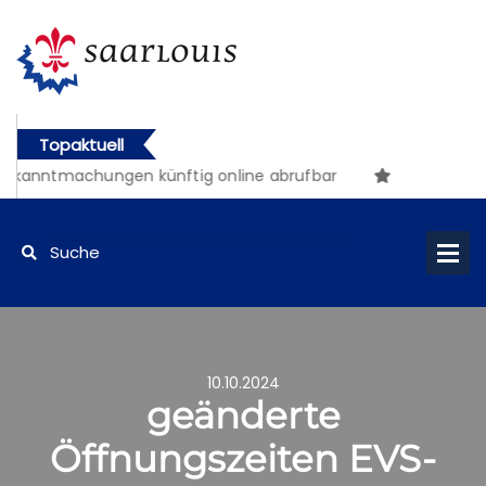
Topaktuell
Bekanntmachungen künftig online abrufbar
10.10.2024
geänderte
Öffnungszeiten EVS-