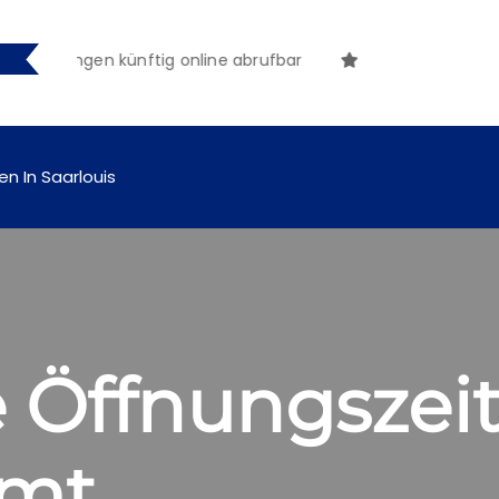
tmachungen künftig online abrufbar
en In Saarlouis
 Öffnungszei
mt