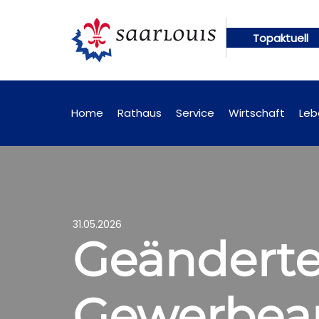
Topaktuell
ngen künftig online abrufbar
Öffentliche Bekann
Home
Rathaus
Service
Wirtschaft
Leb
31.05.2026
Geänderte
Gewerbea