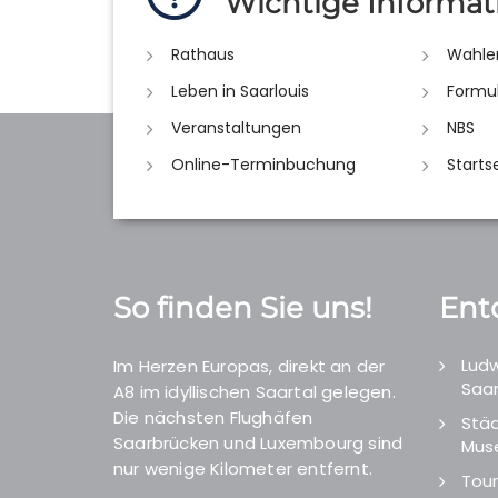
Wichtige Informat
Rathaus
Wahle
Leben in Saarlouis
Formu
Veranstaltungen
NBS
Online-Terminbuchung
Starts
So finden Sie uns!
Ent
Ludw
Im Herzen Europas, direkt an der
Saar
A8 im idyllischen Saartal gelegen.
Die nächsten Flughäfen
Städ
Saarbrücken und Luxembourg sind
Mus
nur wenige Kilometer entfernt.
Tour