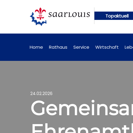
Topaktuell
online abrufbar
Öffentliche Bekanntmachungen kü
Home
Rathaus
Service
Wirtschaft
Leb
24.02.2026
Gemeinsa
Ehrenamtl