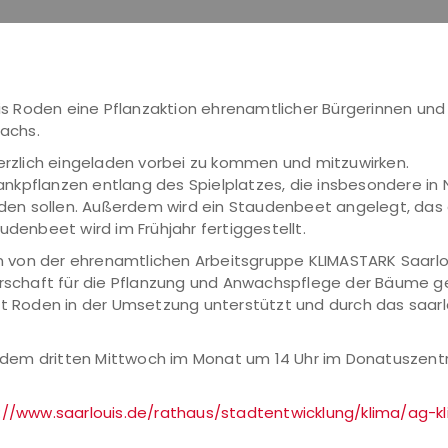
uis Roden eine Pflanzaktion ehrenamtlicher Bürgerinnen und 
bachs.
herzlich eingeladen vorbei zu kommen und mitzuwirken.
nkpflanzen entlang des Spielplatzes, die insbesondere in
en sollen. Außerdem wird ein Staudenbeet angelegt, das
udenbeet wird im Frühjahr fertiggestellt.
ion von der ehrenamtlichen Arbeitsgruppe KLIMASTARK Saarl
chaft für die Pflanzung und Anwachspflege der Bäume gew
 Roden in der Umsetzung unterstützt und durch das saar
 jedem dritten Mittwoch im Monat um 14 Uhr im Donatuszent
://www.saarlouis.de/rathaus/stadtentwicklung/klima/ag-k