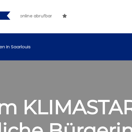
nftig online abrufbar
en In Saarlouis
m KLIMASTAR
iche Bürgeri