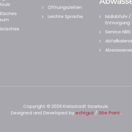
Abwasse
louis
Öffnungszeiten
tisches
Leichte Sprache
Müllabfuhr /
eum
Entsorgung
istisches
Service NBS
Abfallkalend
Abwasserwe
Copyright © 2026 Kreisstadt Saarlouis.
Designed and Developed by
echtgut
/
Site Point
.