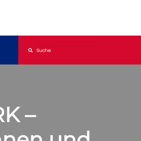
K –
nnen und