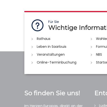
Für Sie
Wichtige Informat
Rathaus
Wahle
Leben in Saarlouis
Formu
Veranstaltungen
NBS
Online-Terminbuchung
Starts
So finden Sie uns!
Ent
Ludw
Im Herzen Europas, direkt an der