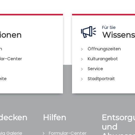
Für Sie
ionen
Wissens
n
Öffnungszeiten
lar-Center
Kulturangebot
Service
eite
Stadtportrait
decken
Hilfen
Entsorg
und
ig Galerie
Formular-Center