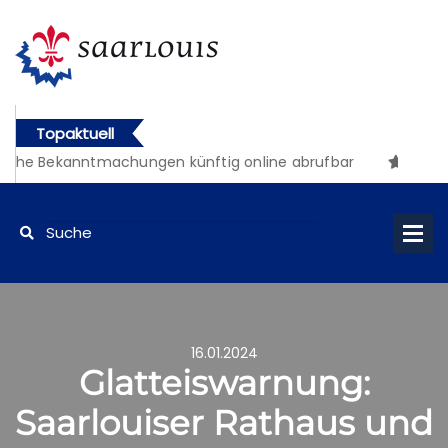
Topaktuell
iche Bekanntmachungen künftig online abrufbar
16.01.2024
Glatteiswarnung:
Saarlouiser Rathaus und