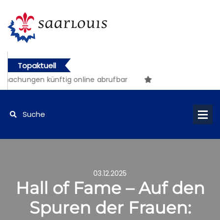
Topaktuell
achungen künftig online abrufbar
03.12.2025
Hall of Fame – Auf den
Spuren der Frauen: