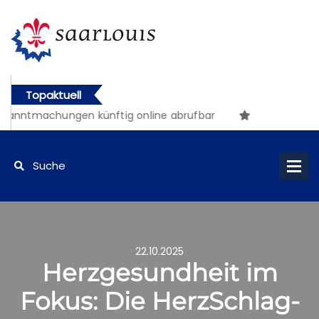
Topaktuell
anntmachungen künftig online abrufbar
22.10.2025
Herzgesundheit im
Fokus: Die HerzSchlag-