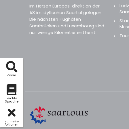
Ludw
Im Herzen Europas, direkt an der
Saar
A8 im idyllischen Saartal gelegen.
Die nächsten Flughäfen
Städ
Saarbrücken und Luxembourg sind
Mus
nur wenige Kilometer entfernt.
Tour
Zoom
Leichte
Sprache
schließe
Aktionen