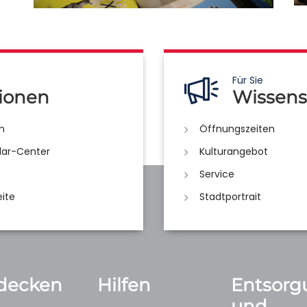
Für Sie
ionen
Wissens
n
Öffnungszeiten
lar-Center
Kulturangebot
Service
eite
Stadtportrait
decken
Hilfen
Entsorg
und