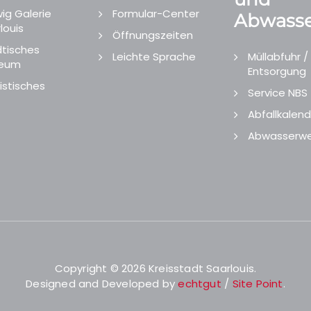
ig Galerie
Formular-Center
Abwasse
louis
Öffnungszeiten
tisches
Leichte Sprache
Müllabfuhr /
eum
Entsorgung
istisches
Service NBS
Abfallkalend
Abwasserwe
Copyright © 2026 Kreisstadt Saarlouis.
Designed and Developed by
echtgut
/
Site Point
.