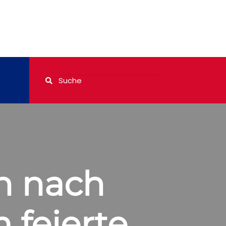
h nach
 feierte