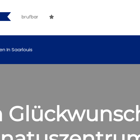
rufbar
en In Saarlouis
n Glückwunsc
natuszentrum