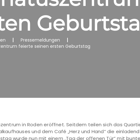
sten Geburtst
nen
Pressemeldungen
entrum feierte seinen ersten Geburtstag
entrum in Roden eröffnet. Seitdem teilen sich das Quar
zialkaufhauses und dem Café „Herz und Hand“ die einladen
stag wurde nun mit einem „Tag der offenen Tür“ mit bunt