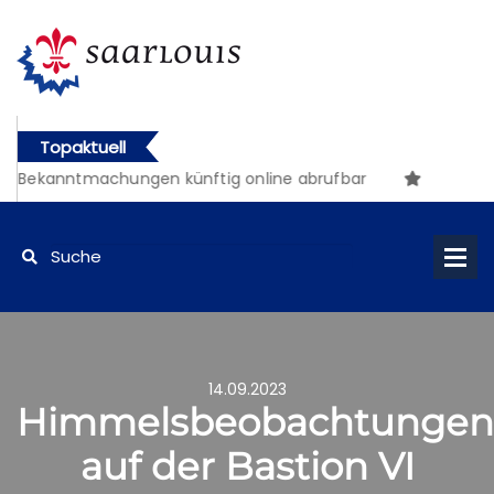
Topaktuell
 Bekanntmachungen künftig online abrufbar
14.09.2023
Himmelsbeobachtungen
auf der Bastion VI