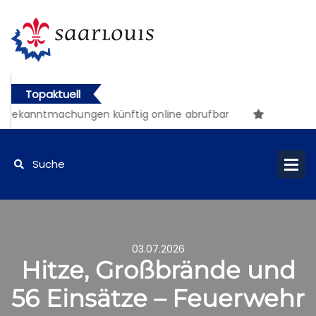
Topaktuell
anntmachungen künftig online abrufbar
03.07.2026
Hitze, Großbrände und
56 Einsätze – Feuerwehr