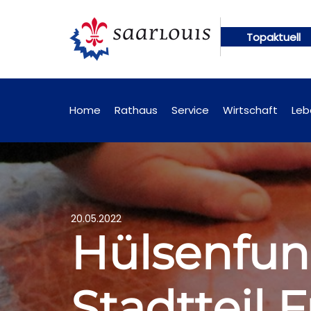
Topaktuell
nftig online abrufbar
Öffentliche Bekanntmachun
Home
Rathaus
Service
Wirtschaft
Leb
20.05.2022
Hülsenfun
Stadtteil 