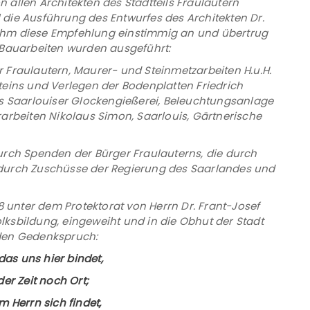
allen Architekten des Stadtteils Fraulautern
die Ausführung des Entwurfes des Architekten Dr.
ahm diese Empfehlung einstimmig an und übertrug
 Bauarbeiten wurden ausgeführt:
 Fraulautern, Maurer- und Steinmetzarbeiten H.u.H.
teins und Verlegen der Bodenplatten Friedrich
es Saarlouiser Glockengießerei, Beleuchtungsanlage
arbeiten Nikolaus Simon, Saarlouis, Gärtnerische
urch Spenden der Bürger Fraulauterns, die durch
 durch Zuschüsse der Regierung des Saarlandes und
unter dem Protektorat von Herrn Dr. Frant-Josef
Volksbildung, eingeweiht und in die Obhut der Stadt
 den Gedenkspruch:
as uns hier bindet,
der Zeit noch Ort;
 Herrn sich findet,