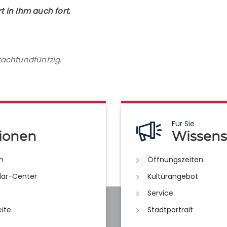
 in Ihm auch fort.
achtundfünfzig.
Für Sie
ionen
Wissens
n
Öffnungszeiten
lar-Center
Kulturangebot
Service
eite
Stadtportrait