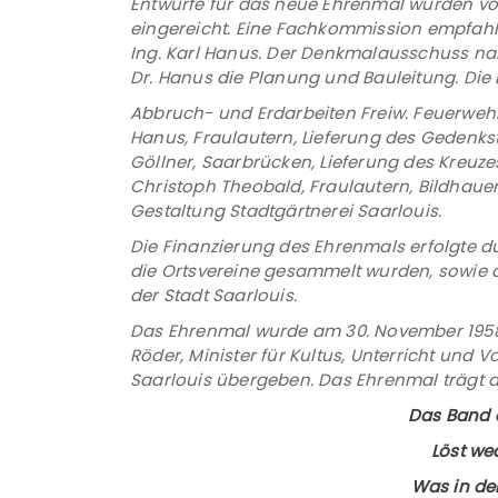
Entwürfe für das neue Ehrenmal wurden von 
eingereicht. Eine Fachkommission empfahl 
Ing. Karl Hanus. Der Denkmalausschuss n
Dr. Hanus die Planung und Bauleitung. Die
Abbruch- und Erdarbeiten Freiw. Feuerwehr
Hanus, Fraulautern, Lieferung des Gedenks
Göllner, Saarbrücken, Lieferung des Kreuz
Christoph Theobald, Fraulautern, Bildhauer
Gestaltung Stadtgärtnerei Saarlouis.
Die Finanzierung des Ehrenmals erfolgte d
die Ortsvereine gesammelt wurden, sowie
der Stadt Saarlouis.
Das Ehrenmal wurde am 30. November 1958 
Röder, Minister für Kultus, Unterricht und 
Saarlouis übergeben. Das Ehrenmal trägt
Das Band d
Löst we
Was in dem