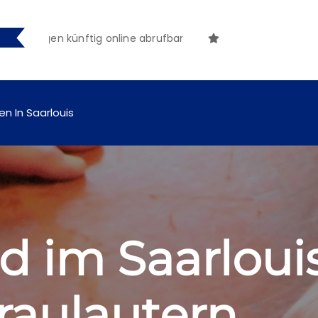
gen künftig online abrufbar
en In Saarlouis
d im Saarloui
Fraulautern