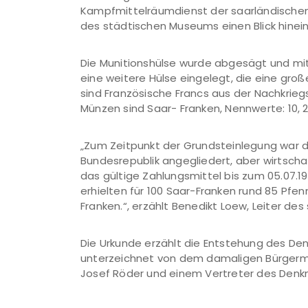
Kampfmittelräumdienst der saarländischen
des städtischen Museums einen Blick hinein
Die Munitionshülse wurde abgesägt und mit
eine weitere Hülse eingelegt, die eine gro
sind Französische Francs aus der Nachkriegsz
Münzen sind Saar- Franken, Nennwerte: 10, 2
„Zum Zeitpunkt der Grundsteinlegung war da
Bundesrepublik angegliedert, aber wirtscha
das gültige Zahlungsmittel bis zum 05.07.1
erhielten für 100 Saar-Franken rund 85 Pfen
Franken.“, erzählt Benedikt Loew, Leiter de
Die Urkunde erzählt die Entstehung des Den
unterzeichnet von dem damaligen Bürgermei
Josef Röder und einem Vertreter des Den