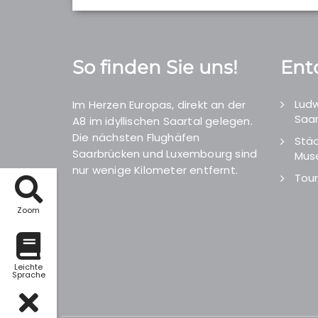
So finden Sie uns!
Ent
Ludw
Im Herzen Europas, direkt an der
Saar
A8 im idyllischen Saartal gelegen.
Die nächsten Flughäfen
Städ
Saarbrücken und Luxembourg sind
Mus
nur wenige Kilometer entfernt.
Tour
Zoom
Leichte
Sprache