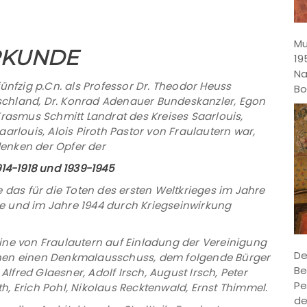
Mu
KUNDE
19
Na
fzig p.Cn. als Professor Dr. Theodor Heuss
Bo
chland, Dr. Konrad Adenauer Bundeskanzler, Egon
Erasmus Schmitt Landrat des Kreises Saarlouis,
arlouis, Alois Piroth Pastor von Fraulautern war,
enken der Opfer der
914-1918 und 1939-1945
e das für die Toten des ersten Weltkrieges im Jahre
e und im Jahre 1944 durch Kriegseinwirkung
ine von Fraulautern auf Einladung der Vereinigung
De
enen einen Denkmalausschuss, dem folgende Bürger
Be
 Alfred Glaesner, Adolf Irsch, August Irsch, Peter
Pe
oth, Erich Pohl, Nikolaus Recktenwald, Ernst Thimmel.
de