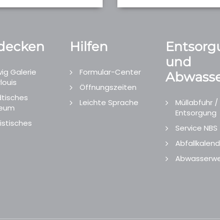
decken
Hilfen
Entsorg
und
ig Galerie
Formular-Center
Abwasse
louis
Öffnungszeiten
tisches
Leichte Sprache
Müllabfuhr /
eum
Entsorgung
istisches
Service NBS
Abfallkalend
Abwasserwe